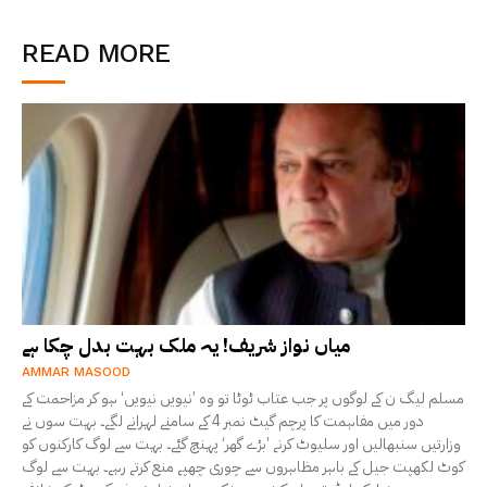
READ MORE
میاں نواز شریف! یہ ملک بہت بدل چکا ہے
AMMAR MASOOD
مسلم لیگ ن کے لوگوں پر جب عتاب ٹوٹا تو وہ ’نیویں نیویں‘ ہو کر مزاحمت کے
دور میں مفاہمت کا پرچم گیٹ نمبر 4 کے سامنے لہرانے لگے۔ بہت سوں نے
وزارتیں سنبھالیں اور سلیوٹ کرنے ’بڑے گھر‘ پہنچ گئے۔ بہت سے لوگ کارکنوں کو
کوٹ لکھپت جیل کے باہر مظاہروں سے چوری چھپے منع کرتے رہے۔ بہت سے لوگ