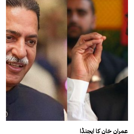
عمران خان کا ایجنڈا