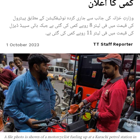
کمی کا اعلان
وزارتِ خزانہ کی جانب سے جاری کردہ نوٹیفکیشن کے مطابق پیٹرول
کی قیمت میں فی لیٹر 8 روپے کمی کی گئی ہے جبکہ ہائی سپیڈ ڈیزل
کی قیمت میں فی لیٹر 11 روپے کمی کی گئی ہے۔
TT Staff Reporter
1 October 2023
A file photo is shown of a motorcyclist fueling up at a Karachi petrol station in