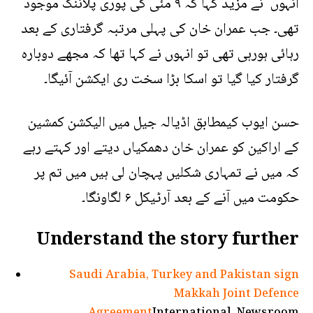
انہوں نے مزید کہا کہ ۹ مئی کی پوری پلاننگ موجود
تھی۔ جب عمران خان کی پہلی مرتبہ گرفتاری کے بعد
رہائی ہورہی تھی تو انہوں نے کہا تھا کہ مجھے دوبارہ
گرفتار کیا گیا تو اسکا بڑا سخت ری ایکشن آئیگا۔
حسن ایوب کیمطابق اڈیالہ جیل میں الیکشن کمشین
کے اراکین کو عمران خان دھمکیاں دیتے اور کہتے رہے
کہ میں نے تمہاری شکلیں پہچان لی ہیں میں تم پر
حکومت میں آنے کے بعد آرٹیکل ۶ لگاونگا۔
Understand the story further
Saudi Arabia, Turkey and Pakistan sign
Makkah Joint Defence