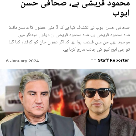
محمود قریشی ہے، صحافی حسن
ایوب
صحافی حسن ایوب نے انکشاف کیا ہے کہ 9 مئی حملوں کا ماسٹر مائنڈ
شاہ محمود قریشی ہے۔ شاہ محمود قریشی ان دونوں میٹنگز میں
موجود تھے جن میں فیصلہ ہوا تھا کہ اگر عمران خان کو گرفتار کیا گیا
تو جی ایچ کیو کی جانب مارچ کرنا ہے۔
TT Staff Reporter
6 January 2024