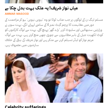
میاں نواز شریف! یہ ملک بہت بدل چکا ہے
AMMAR MASOOD
مسلم لیگ ن کے لوگوں پر جب عتاب ٹوٹا تو وہ ’نیویں نیویں‘ ہو کر مزاحمت کے
دور میں مفاہمت کا پرچم گیٹ نمبر 4 کے سامنے لہرانے لگے۔ بہت سوں نے
وزارتیں سنبھالیں اور سلیوٹ کرنے ’بڑے گھر‘ پہنچ گئے۔ بہت سے لوگ کارکنوں کو
کوٹ لکھپت جیل کے باہر مظاہروں سے چوری چھپے منع کرتے رہے۔ بہت سے لوگ
مریم نواز کو لیڈر تسیلم کرنے سے منکر رہے اور نواز شریف کی بیٹی کے خلاف
سازشوں میں مصروف رہے۔
Celebrity sufferings