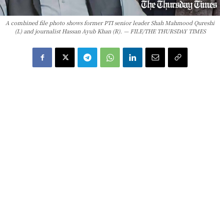
A combined file photo shows former PTI senior leader Shah Mahmood Qureshi
(L) and journalist Hassan Ayub Khan (R). — FILE/THE THURSDAY TIMES