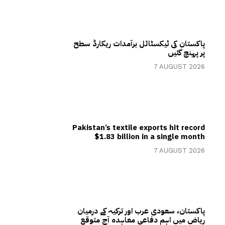
پاکستان کی ٹیکسٹائل برآمدات ریکارڈ سطح
پر پہنچ گئیں
7 AUGUST 2026
Pakistan’s textile exports hit record
$1.83 billion in a single month
7 AUGUST 2026
پاکستان، سعودی عرب اور ترکیہ کے درمیان
ریاض میں اہم دفاعی معاہدہ آج متوقع