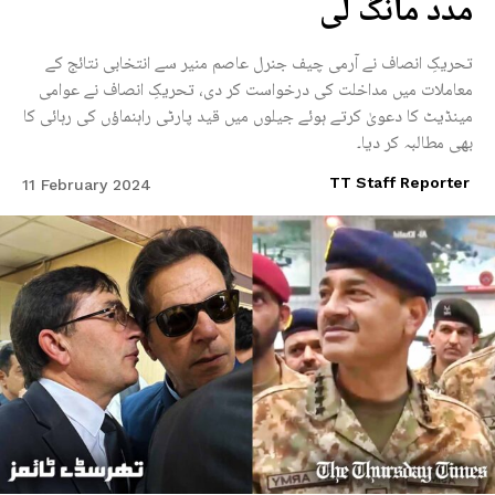
مدد مانگ لی
تحریکِ انصاف نے آرمی چیف جنرل عاصم منیر سے انتخابی نتائج کے
معاملات میں مداخلت کی درخواست کر دی، تحریکِ انصاف نے عوامی
مینڈیٹ کا دعویٰ کرتے ہوئے جیلوں میں قید پارٹی راہنماؤں کی رہائی کا
بھی مطالبہ کر دیا۔
TT Staff Reporter
11 February 2024