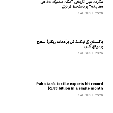
مکرمہ میں تاریخی ”مکہ مشترکہ دفاعی
معاہدہ“ پر دستخط کر دیئے
7 AUGUST 2026
پاکستان کی ٹیکسٹائل برآمدات ریکارڈ سطح
پر پہنچ گئیں
7 AUGUST 2026
Pakistan’s textile exports hit record
$1.83 billion in a single month
7 AUGUST 2026