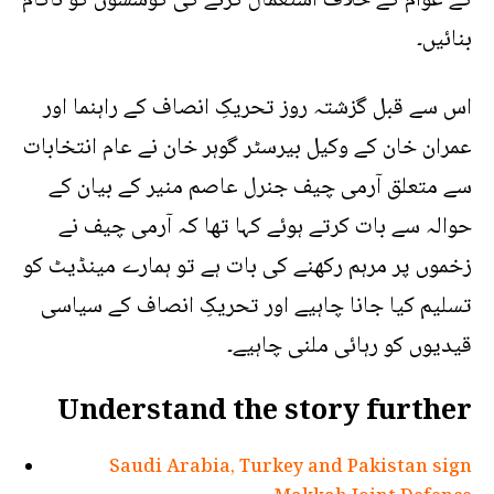
کے عوام کے خلاف استعمال کرنے کی کوششوں کو ناکام
بنائیں۔
اس سے قبل گزشتہ روز تحریکِ انصاف کے راہنما اور
عمران خان کے وکیل بیرسٹر گوہر خان نے عام انتخابات
سے متعلق آرمی چیف جنرل عاصم منیر کے بیان کے
حوالہ سے بات کرتے ہوئے کہا تھا کہ آرمی چیف نے
زخموں پر مرہم رکھنے کی بات ہے تو ہمارے مینڈیٹ کو
تسلیم کیا جانا چاہیے اور تحریکِ انصاف کے سیاسی
قیدیوں کو رہائی ملنی چاہیے۔
Understand the story further
Saudi Arabia, Turkey and Pakistan sign