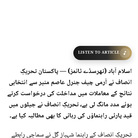
LISTEN TO ARTICLE
اسلام آباد (تھرسڈے ٹائمز) — پاکستان تحریکِ
انصاف نے آرمی چیف جنرل عاصم منیر سے انتخابی
نتائج کے معاملات میں مداخلت کی درخواست کرتے
ہوئے مدد مانگ لی ہے، تحریکِ انصاف نے جیلوں میں
قید پارٹی راہنماؤں کی رہائی کا بھی مطالبہ کیا ہے۔
تحریکِ انصاف کے راہنما شہباز گل نے سماجی رابطے