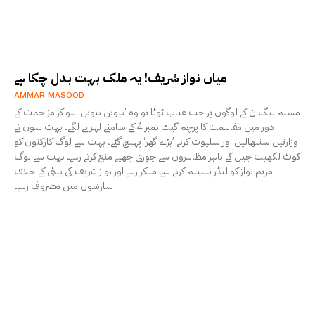
میاں نواز شریف! یہ ملک بہت بدل چکا ہے
AMMAR MASOOD
مسلم لیگ ن کے لوگوں پر جب عتاب ٹوٹا تو وہ ’نیویں نیویں‘ ہو کر مزاحمت کے
دور میں مفاہمت کا پرچم گیٹ نمبر 4 کے سامنے لہرانے لگے۔ بہت سوں نے
وزارتیں سنبھالیں اور سلیوٹ کرنے ’بڑے گھر‘ پہنچ گئے۔ بہت سے لوگ کارکنوں کو
کوٹ لکھپت جیل کے باہر مظاہروں سے چوری چھپے منع کرتے رہے۔ بہت سے لوگ
مریم نواز کو لیڈر تسیلم کرنے سے منکر رہے اور نواز شریف کی بیٹی کے خلاف
سازشوں میں مصروف رہے۔