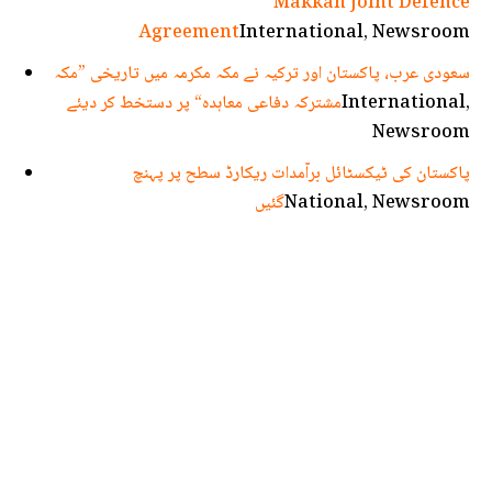
Makkah Joint Defence
Agreement
International, Newsroom
سعودی عرب، پاکستان اور ترکیہ نے مکہ مکرمہ میں تاریخی ”مکہ
International,
مشترکہ دفاعی معاہدہ“ پر دستخط کر دیئے
Newsroom
پاکستان کی ٹیکسٹائل برآمدات ریکارڈ سطح پر پہنچ
National, Newsroom
گئیں