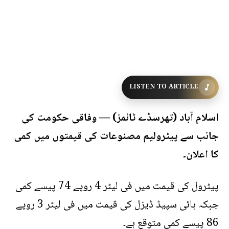
LISTEN TO ARTICLE
اسلام آباد (تھرسڈے ٹائمز) — وفاقی حکومت کی
جانب سے پیٹرولیم مصنوعات کی قیمتوں میں کمی
کا اعلان۔
پیٹرول کی قیمت میں فی لیٹر 4 روپے 74 پیسے کمی
جبکہ ہائی سپیڈ ڈیزل کی قیمت میں فی لیٹر 3 روپے
86 پیسے کمی متوقع ہے۔