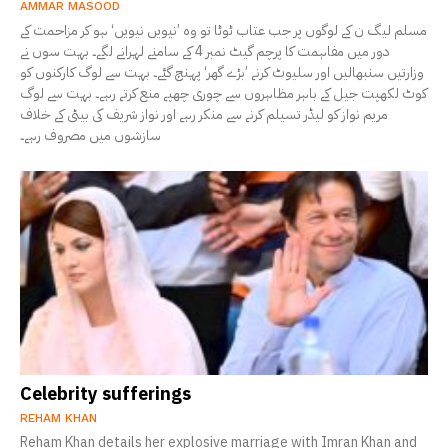
AMMAR MASOOD
مسلم لیگ ن کے لوگوں پر جب عتاب ٹوٹا تو وہ ’نیویں نیویں‘ ہو کر مزاحمت کے
دور میں مفاہمت کا پرچم گیٹ نمبر 4 کے سامنے لہرانے لگے۔ بہت سوں نے
وزارتیں سنبھالیں اور سلیوٹ کرنے ’بڑے گھر‘ پہنچ گئے۔ بہت سے لوگ کارکنوں کو
کوٹ لکھپت جیل کے باہر مظاہروں سے چوری چھپے منع کرتے رہے۔ بہت سے لوگ
مریم نواز کو لیڈر تسیلم کرنے سے منکر رہے اور نواز شریف کی بیٹی کے خلاف
سازشوں میں مصروف رہے۔
Celebrity sufferings
REHAM KHAN
Reham Khan details her explosive marriage with Imran Khan and