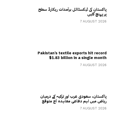
پاکستان کی ٹیکسٹائل برآمدات ریکارڈ سطح
پر پہنچ گئیں
7 AUGUST 2026
Pakistan’s textile exports hit record
$1.83 billion in a single month
7 AUGUST 2026
پاکستان، سعودی عرب اور ترکیہ کے درمیان
ریاض میں اہم دفاعی معاہدہ آج متوقع
7 AUGUST 2026