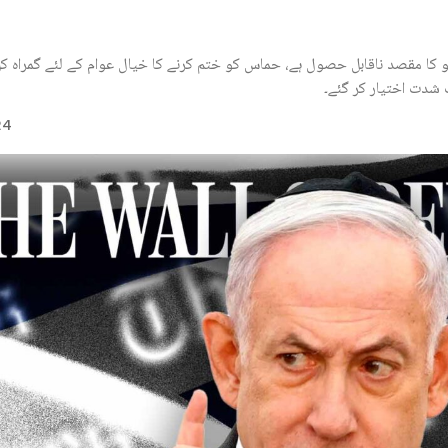
 کا مقصد ناقابل حصول ہے، حماس کو ختم کرنے کا خیال عوام کے لئے گمراہ کن 
 شدت اختیار کر گئے۔
24