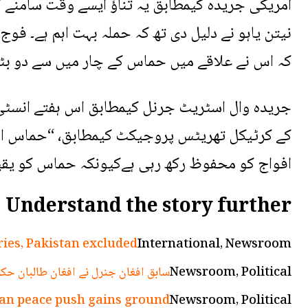
امریکی جریدہ کیمطابق یہ تناؤ ایسے وقت سامنے آ
نیتن یاہو نے دلیل دی تھ کہ حملہ بہت اہم ہے۔ فوج 
کہ اس نے علاقے میں حماس کے چار میں سے دو بٹال
جریدہ وال اسٹریٹ جرنل کیمطابق اس ہفتے انسٹی ٹ
کے کرٹیکل تھریٹس پروجیکٹ کیمطابق، “حماس اسرا
افواج کو محفوظ رکھ رہی ہےکیونکہ حماس کو یقین 
Understand the story further
ies, Pakistan excluded
International, Newsroom
Newsroom, Political
سابق افغان جنرل نے افغان طالبان حکو
Iran peace push gains ground
Newsroom, Political