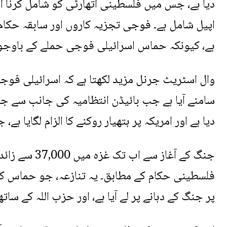
دیا ہے، جس میں فلسطینی اتھارٹی کو شامل کرنا
اپیل شامل ہے۔ فوجی تجزیہ کاروں اور سابقہ ​​حکام
ہے، کیونکہ حماس اسرائیلی فوجی حملے کے باوجود 
وال اسٹریٹ جرنل مزید لکھتا ہے کہ اسرائیلی فوج
سامنے آیا ہے جب بائیڈن انتظامیہ کی جانب سے جنگ 
دیا ہے اور امریکہ پر ہتھیار روکنے کا الزام لگایا ہ
جنگ کے آغاز 
فلسطینی حکام کے مطابق۔ یہ تنازعہ، جو حماس کے
پر جنگ کے دہانے پر لے آیا ہے، اور حزب اللہ کے سات