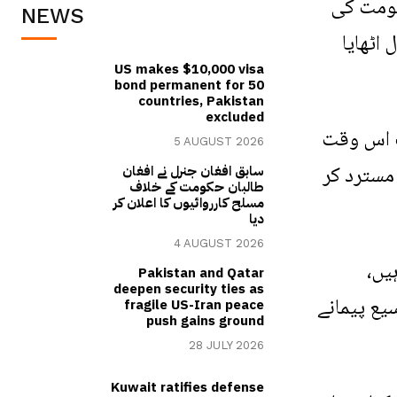
کومت کی
NEWS
اٹھایا
US makes $10,000 visa
bond permanent for 50
countries, Pakistan
excluded
ف اس وقت
5 AUGUST 2026
 مسترد کر
سابق افغان جنرل نے افغان
طالبان حکومت کے خلاف
مسلح کارروائیوں کا اعلان کر
دیا
4 AUGUST 2026
 ہیں،
Pakistan and Qatar
deepen security ties as
یع پیمانے
fragile US-Iran peace
push gains ground
28 JULY 2026
Kuwait ratifies defense