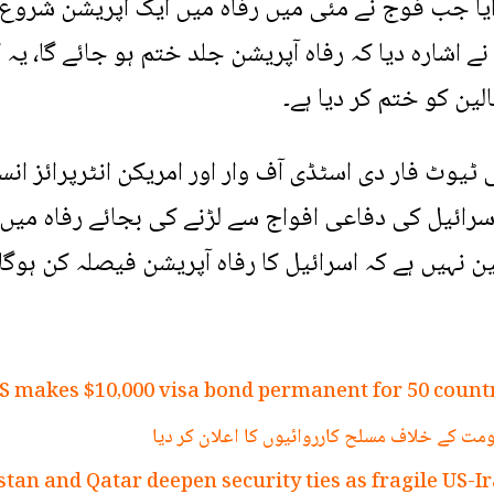
یا جب فوج نے مئی میں رفاہ میں ایک آپریشن شروع 
نے اشارہ دیا کہ رفاہ آپریشن جلد ختم ہو جائے گا، یہ 
ین کو ختم کر دیا ہے۔
یوٹ فار دی اسٹڈی آف وار اور امریکن انٹرپرائز ان
ئیل کی دفاعی افواج سے لڑنے کی بجائے رفاہ میں 
نہیں ہے کہ اسرائیل کا رفاہ آپریشن فیصلہ کن ہوگا۔
S makes $10,000 visa bond permanent for 50 countr
مت کے خلاف مسلح کارروائیوں کا اعلان کر دیا
stan and Qatar deepen security ties as fragile US-