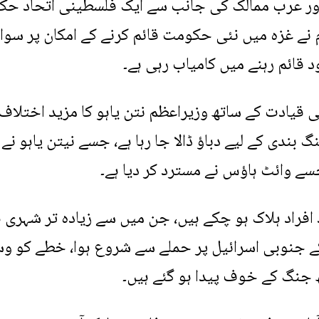
 اور عرب ممالک کی جانب سے ایک فلسطینی اتحاد ح
 نے غزہ میں نئی حکومت قائم کرنے کے امکان پر سوال 
قائم رہنے میں کامیاب رہی ہے۔
ی قیادت کے ساتھ وزیراعظم نتن یاہو کا مزید اختلا
بندی کے لیے دباؤ ڈالا جا رہا ہے، جسے نیتن یاہو نے
ے، جسے وائٹ ہاؤس نے مسترد کر دیا ہے۔
سے اب تک غزہ میں 37,000 سے زائد افراد ہلاک ہو چکے ہیں، جن میں سے زیادہ تر شہری
 جنوبی اسرائیل پر حملے سے شروع ہوا، خطے کو وس
ھ جنگ ​​کے خوف پیدا ہو گئے ہیں۔