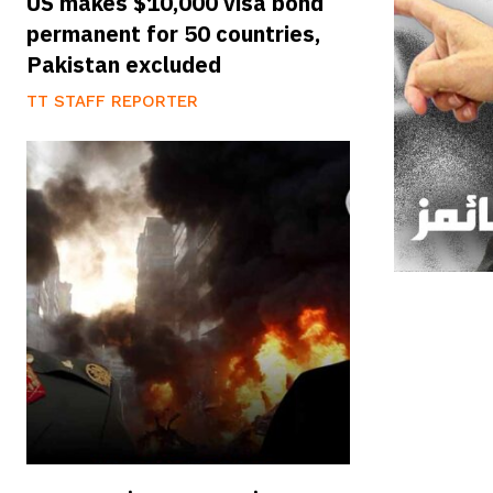
US makes $10,000 visa bond
permanent for 50 countries,
Pakistan excluded
TT STAFF REPORTER