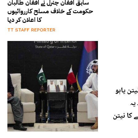
سابق افغان جنرل نے افغان طالبان
حکومت کے خلاف مسلح کارروائیوں
کا اعلان کر دیا
TT STAFF REPORTER
تن یاہو
یہ
 کا نیتن