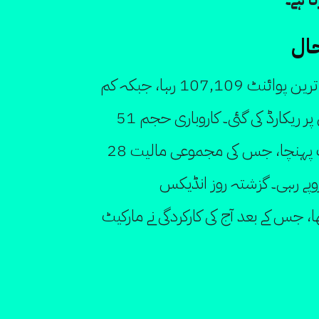
ال
کاروباری دن کے دوران انڈیکس کا بلند ترین پوائنٹ 107,109 رہا، جبکہ کم
ترین سطح 105,448.05 پوائنٹس پر ریکارڈ کی گئی۔ کاروباری حجم 51
کروڑ 82 لاکھ 63 ہزار 103 شیئرز تک پہنچا، جس کی مجموعی مالیت 28
 95 کروڑ 85 لاکھ 87 ہزار 677 روپے رہی۔ گزشتہ روز انڈیکس
 ہوا تھا، جس کے بعد آج کی کارکردگی نے مارکیٹ