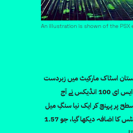
An illustration is shown of the PS
کستان اسٹاک مارکیٹ میں زبردست
تیزی کا رجحان جاری ہے، جہاں کے ایس ای 100 انڈیکس نے آج
رین سطح پر پہنچ کر ایک نیا سنگِ میل
عبور کیا۔ مارکیٹ میں 2,000 پوائنٹس کا اضافہ دیکھا گیا، جو 1.57
ا ہے۔