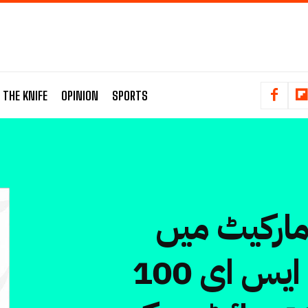
 THE KNIFE
OPINION
SPORTS
مارکیٹ میں
زبردست تیزی: کے ایس ای 100