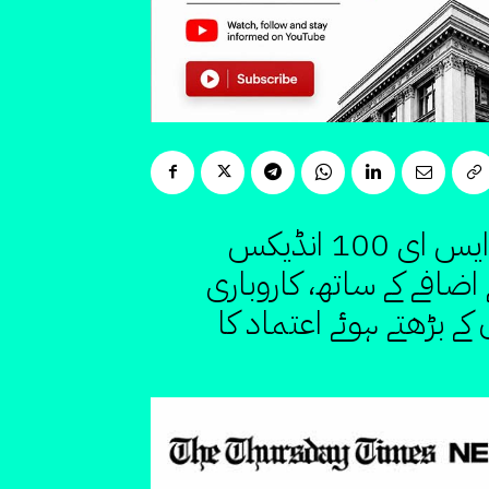
پاکستان اسٹاک مارکیٹ نے ایک اور اہم سنگِ میل عبور کر لیا، جہاں کے ایس ای 100 انڈیکس
 سطح پر پہنچ گیا۔ 2,000 پوائنٹس کے اضافے کے ساتھ، کاروباری
 کے بڑھتے ہوئے اعتماد کا