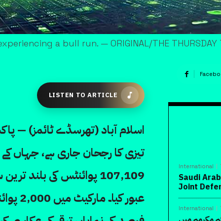
X experiencing a bull run. — ORIGINAL/THE THURSDAY
Facebo
LISTEN TO ARTICLE
اسلام آباد (تھرسڈے ٹائمز) — پا
International
107,109 پوائنٹس کی بلند ت
Saudi Arab
Joint Def
International
فیصد کی نمایاں ترقی کی عکاسی کرت
ہ مکرمہ میں