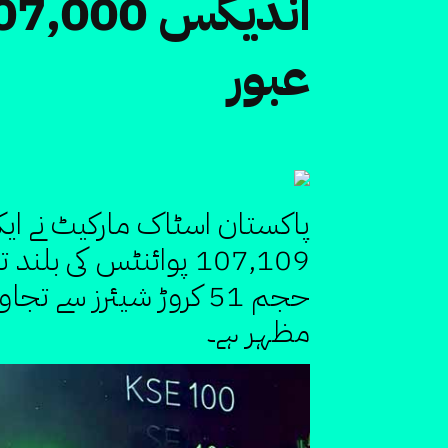
عبور
حجم 51 کروڑ شیئرز سے 
مظہر ہے۔