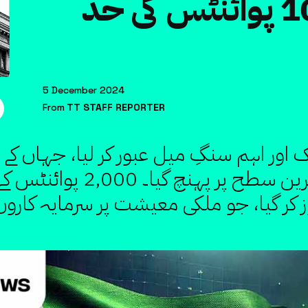
انڈیکس 107,000 پوائنٹس کی حد
5 December 2024
From
TT STAFF REPORTER
107,109 پوائنٹس کی بلند ترین
تجاوز کر گیا، جو ملکی معیشت پر سرمایہ کاروں