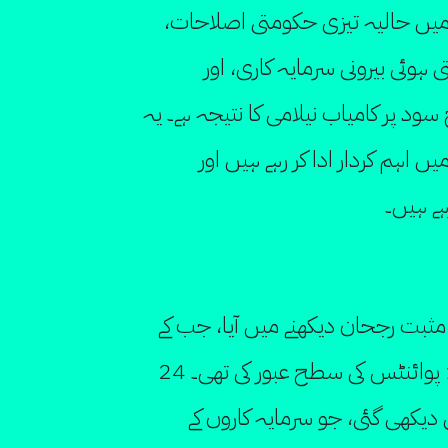
 میں حالیہ تیزی حکومتی اصلاحات،
ہوئی بیرونی سرمایہ کاری، اور
ود پر کامیاب نیلامی کا نتیجہ ہے۔ یہ
اہم کردار ادا کر رہے ہیں اور
رہے ہیں۔
ثبت رجحان دیکھنے میں آیا، جب کے
ایس ای 100 انڈیکس نے 101,496 پوائنٹس کی سطح عبور کی تھی۔ 24
 دیکھی گئی، جو سرمایہ کاروں کے