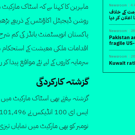
ماہرین کا کہنا ہے کہ اسٹاک مارکیٹ
Newsroom
4 
ومت کے خلاف
اعلان کر دیا
روشن ڈیجیٹل اکاؤنٹس کے ذریعے بڑھتی 
Newsroom
28
پاکستان انویسٹمنٹ بانڈز کی کم شرح س
Pakistan a
fragile US
اقدامات ملکی معیشت کے استحکام میں 
Newsroom
26
سرمایہ کاروں کے لیے نئے مواقع پیدا کر 
Kuwait rat
گزشتہ کارکردگی
گزشتہ ہفتے بھی اسٹاک مارکیٹ میں م
نومبر کو بھی مارکیٹ میں نمایاں تیزی