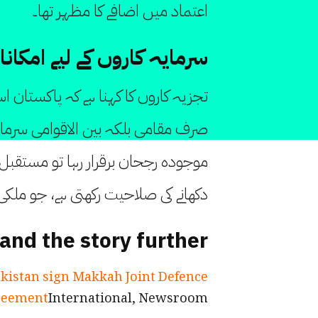
اعتماد میں اضافے کا مظہر تھا۔
سرمایہ کاروں کے لیے امکان
تجزیہ کاروں کا کہنا ہے کہ پاکستان ا
صرف مقامی بلکہ بین الاقوامی سرمایہ 
موجودہ رجحان برقرار رہا تو مستقبل 
دکھانے کی صلاحیت رکھتی ہے، جو ملکی
and the story further
akistan sign Makkah Joint Defence
reement
International, Newsroom