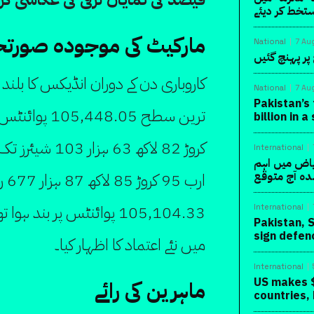
تخط کر دیئے
مارکیٹ کی موجودہ صورتح
National
7 Au
پر پہنچ گئیں
National
7 Au
Pakistan’s 
billion in 
International
یاض میں اہم
دہ آج متوقع
ارب
105,104.33 پوائنٹس پر بند
International
Pakistan, 
sign defen
میں نئے اعتماد کا اظہار کیا۔
International
US makes $
ماہرین کی رائے
countries,