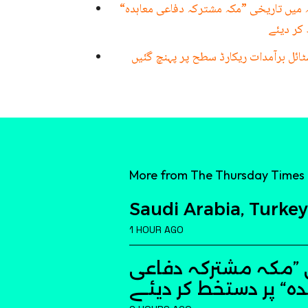
 میں تاریخی ”مکہ مشترکہ دفاعی معاہدہ“
کر دیئے
ائل برآمدات ریکارڈ سطح پر پہنچ گئیں
More from The Thursday Times
Saudi Arabia, Turke
1 HOUR AGO
ی ”مکہ مشترکہ دفاعی
ہ“ پر دستخط کر دیئے