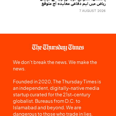
ریاض میں اہم دفاعی معاہدہ آج متوقع
7 AUGUST 2026
We don't break the news. We make the
news.
Founded in 2020, The Thursday Times is
an independent, digitally-native media
startup curated for the 21st-century
globalist. Bureaus from D.C. to
Islamabad and beyond. We are
dangerous to those who trade in lies.