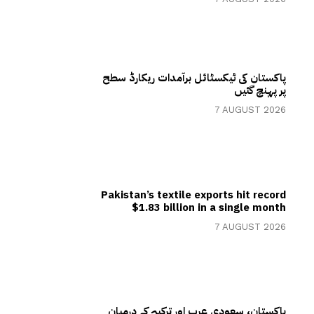
پاکستان کی ٹیکسٹائل برآمدات ریکارڈ سطح
پر پہنچ گئیں
7 AUGUST 2026
Pakistan’s textile exports hit record
$1.83 billion in a single month
7 AUGUST 2026
پاکستان، سعودی عرب اور ترکیہ کے درمیان