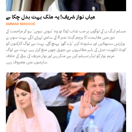
میاں نواز شریف! یہ ملک بہت بدل چکا ہے
AMMAR MASOOD
مسلم لیگ ن کے لوگوں پر جب عتاب ٹوٹا تو وہ ’نیویں نیویں‘ ہو کر مزاحمت کے
دور میں مفاہمت کا پرچم گیٹ نمبر 4 کے سامنے لہرانے لگے۔ بہت سوں نے
وزارتیں سنبھالیں اور سلیوٹ کرنے ’بڑے گھر‘ پہنچ گئے۔ بہت سے لوگ کارکنوں کو
کوٹ لکھپت جیل کے باہر مظاہروں سے چوری چھپے منع کرتے رہے۔ بہت سے لوگ
مریم نواز کو لیڈر تسیلم کرنے سے منکر رہے اور نواز شریف کی بیٹی کے خلاف
سازشوں میں مصروف رہے۔