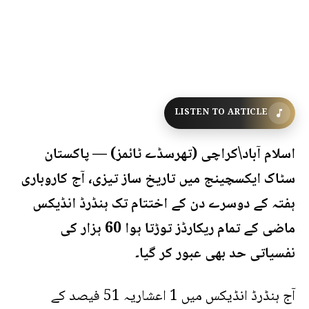
LISTEN TO ARTICLE
اسلام آباد\کراچی (تھرسڈے ٹائمز) — پاکستان
سٹاک ایکسچینج میں تاریخ ساز تیزی، آج کاروباری
ہفتہ کے دوسرے دن کے اختتام تک ہنڈرڈ انڈیکس
ماضی کے تمام ریکارڈز توڑتا ہوا 60 ہزار کی
نفسیاتی حد بھی عبور کر گیا۔
آج ہنڈرڈ انڈیکس میں 1 اعشاریہ 51 فیصد کے