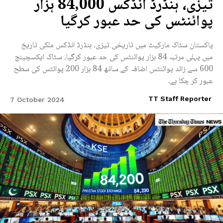
تیزی، ہنڈرڈ انڈکس 84,000 ہزار
پوائنٹس کی حد عبور کرگیا
پاکستان سٹاک مارکیٹ میں تاریخی تیزی، ہنڈرڈ انڈکس ملکی تاریخ
میں پہلی مرتبہ 84 ہزار پوائنٹس کی حد عبور کرگیا، سٹاک ایکسچینج
600 سے زائد پوائنٹس اضافہ کے ساتھ 84 ہزار 200 پوائٹس کی سطح
عبور کر چکا ہے۔
TT Staff Reporter
7 October 2024