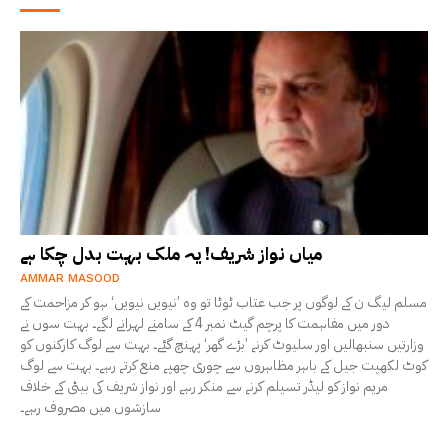
میاں نواز شریف! یہ ملک بہت بدل چکا ہے
AMMAR MASOOD
مسلم لیگ ن کے لوگوں پر جب عتاب ٹوٹا تو وہ ’نیویں نیویں‘ ہو کر مزاحمت کے
دور میں مفاہمت کا پرچم گیٹ نمبر 4 کے سامنے لہرانے لگے۔ بہت سوں نے
وزارتیں سنبھالیں اور سلیوٹ کرنے ’بڑے گھر‘ پہنچ گئے۔ بہت سے لوگ کارکنوں کو
کوٹ لکھپت جیل کے باہر مظاہروں سے چوری چھپے منع کرتے رہے۔ بہت سے لوگ
مریم نواز کو لیڈر تسیلم کرنے سے منکر رہے اور نواز شریف کی بیٹی کے خلاف
سازشوں میں مصروف رہے۔