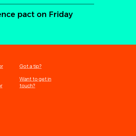
ence pact on Friday
or
Got a tip?
Want to get in
or
touch?