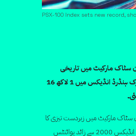
PSX-100 Index sets new record, s
ن سٹاک مارکیٹ میں تاریخی
بلندیوں کا سلسلہ جاری، بینچ مارک ہنڈرڈ انڈیکس میں 1 لاکھ 16
ئی۔
تان سٹاک مارکیٹ میں زبردست تیزی کا
رجحان نظر آ رہا ہے، بینچ مارک ہنڈرڈ انڈیکس 2000 سے زائد پوائنٹس