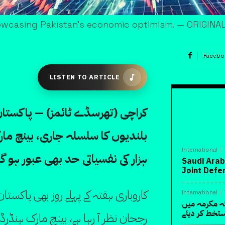
howcasing Pakistan’s economic optimism. — ORIGIN
Facebo
LISTEN TO ARTICLE
کراچی (تھرسڈے ٹائمز) — پاکستا
International
ہزار کی نفسیاتی حد بھی عبور ہو گ
Saudi Arab
Joint Def
کاروباری ہفتہ کے پہلے روز بھی پاکس
International
ہ مکرمہ میں
تخط کر دیئے