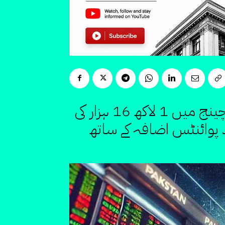
پاکستان سٹاک مارکیٹ میں تاریخی تیزی کا رجحان برقرار، سٹاک ایکسچینج میں 1 لاکھ 16 ہزار کی
گئی، بینچ مارک ہنڈرڈ انڈیکس میں 2000 سے زائد پوائنٹس اضافہ کے ساتھ