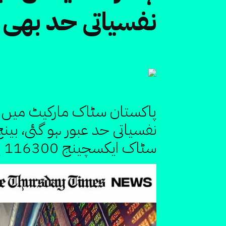
نفسیاتی حد بھی 
سٹاک ایکسچینج 116300 پوائنٹس تک پہنچ گیا۔