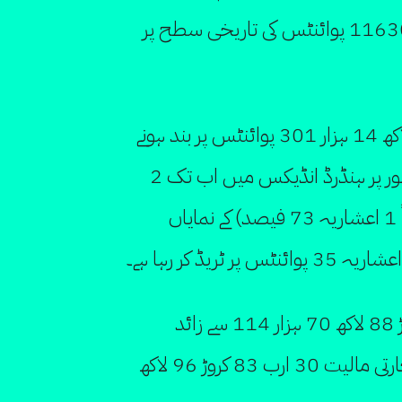
اضافہ کے ساتھ سٹاک ایکسچینج 116300 پوائنٹس کی تاریخی سطح پر
گزشتہ کاروباری ہفتہ کے اختتام پر 1 لاکھ 14 ہزار 301 پوائنٹس پر بند ہونے
والا سٹاک ایکسچینج آج مجموعی طور پر ہنڈرڈ انڈیکس میں اب تک 2
ہزار 13 اعشاریہ 55 پوائنٹس (قریباً 1 اعشاریہ 73 فیصد) کے نمایاں
تجارتی حجم کو دیکھا جائے تو 73 کروڑ 88 لاکھ 70 ہزار 114 سے زائد
حصص کا تبادلہ ہو چکا ہے جبکہ تجارتی مالیت 30 ارب 83 کروڑ 96 لاکھ