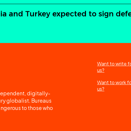
ia and Turkey expected to sign def
Want to write f
us?
Want to work f
us?
ependent, digitally-
ry globalist. Bureaus
angerous to those who