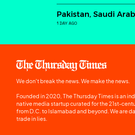
Pakistan, Saudi Arab
1 DAY AGO
We don't break the news. We make the news.
Founded in 2020, The Thursday Times is an ind
native media startup curated for the 21st-centu
from D.C. to Islamabad and beyond. We are d
trade in lies.