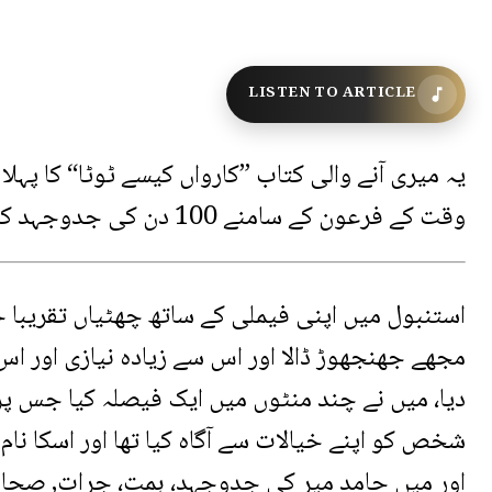
LISTEN TO ARTICLE
یہ میری آنے والی کتاب ”کارواں کیسے ٹوٹا“ کا پہ
وقت کے فرعون کے سامنے 100 دن کی جدوجہد کا احاطہ کرے گا۔
استنبول میں اپنی فیملی کے ساتھ چھٹیاں تقریبا 
مجھے جھنجھوڑ ڈالا اور اس سے زیادہ نیازی اور اس 
دیا، میں نے چند منٹوں میں ایک فیصلہ کیا جس پر 
شخص کو اپنے خیالات سے آگاہ کیا تھا اور اسکا نام 
اور میں حامد میر کی جدوجہد، ہمت، جرات, صحافت