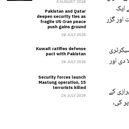
4 AUGUST 2026
ے ایک
Pakistan and Qatar
deepen security ties as
 اور گزر
fragile US-Iran peace
push gains ground
28 JULY 2026
سیکرٹری
Kuwait ratifies defense
pact with Pakistan
دی اور
26 JULY 2026
Security forces launch
Mastung operation, 15
terrorists killed
رازی کے
24 JULY 2026
ر کی،