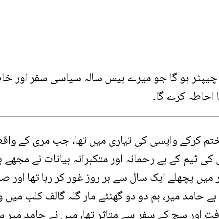
لا چیپٹر ہو گا جو میرے بیس سالہ سیاسی سفر اور خ
ختم کرکے واپسی کی تیاری میں تھا، جب مری کے واقع
کی ٹیم کے بے رحمانہ اور متکبرانہ بیانات نے مجھے ہل
میں پچھلے ایک سال سے ہر روز غور کر رہا تھا اور 
ہے حامد میر، ہم دو دو گھنٹے مار گلہ گالف کلب میں و
 اور سچ کے سفر سے متاثر تھا، میں نے حامد میر س