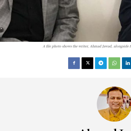
A file photo shows the writer, Ahmad Jawad, alongside