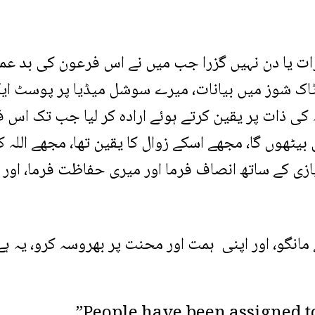
ت یا دن نہیں گزرا جب میں نے اس فرعون کی بد عمال
یرے ٹاک شوز میں بیانات، میرے سوشل میڈیا پر پوسٹ ا
ہ کی ذات پر یقین کرتے ہوئے ارادہ کر لیا جب تک اس 
 بیٹھوں گا، مجھے اسکے زوال کا یقین تھا، مجھے اللہ 
نیازی کے ساتھ انصاف فرما اور میری حفاظت فرما، اور
مانگو، اور اپنی ہمت اور محنت پر بھروسہ کرو، یہ ہ
People have been assigned t.”