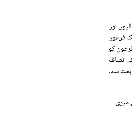
یوں اور
یک فرعون
فرعون کو
کے انصاف
 ہمت دے،
ے میری