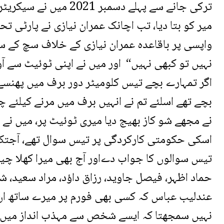
ترکی جانے سے پہلے دسم
میر کو بتا دیا، تب اچانک عمران نیازی نے پارٹی ت
واپسی پر باقاعدہ عمران نیازی کے خلاف سچ کے سفر 
نہیں تو کبھی نہیں“ اور میں نے اپنی ٹوئیٹ سے آ
اگر تمہارے بچے تیس کلومیٹر دور برف میں پھنسے 
بچے تھے اسلئے تم نے انہیں برف میں مرنے کیلئے چ
نے مجھے شو کاز بھیج دیا میری ٹوئیٹ پر، میں ن
اسکی حکومتی کارکردگی پر تیس سوال تھے، آجتک 
تیس سوالوں کا جواب دےاور آج بھی میرا کھلا چیل
حماد اظہر، فیصل جاوید، رزاق داؤد، مراد سعید، 
عندلیب عباس کہ کسی بھی فورم پر میرے ساتھ ان 
نہیں سمجھتا کہ ایسے شخص سے مہذب انداز میں کوئ