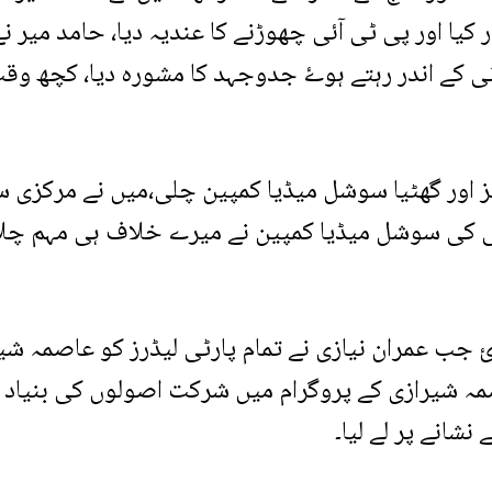
کیا اور پی ٹی آئی چھوڑنے کا عندیہ دیا، حامد میر ن
 کے اندر رہتے ہوۓ جدوجہد کا مشورہ دیا، کچھ وقت
انگیز اور گھٹیا سوشل میڈیا کمپین چلی،میں نے مرکزی 
ی کی سوشل میڈیا کمپین نے میرے خلاف ہی مہم چلا 
ہوئ جب عمران نیازی نے تمام پارٹی لیڈرز کو عاصمہ شی
مہ شیرازی کے پروگرام میں شرکت اصولوں کی بنیاد پ
شانے پر لے لیا۔