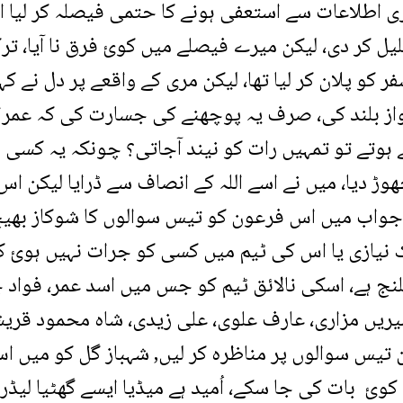
بر 2021 میں نے سیکریٹری اطلاعات سے استعفی ہونے کا حتمی فیصلہ کر لی
حلیل کر دی، لیکن میرے فیصلے میں کوئ فرق نا آیا، ت
کو پلان کر لیا تھا، لیکن مری کے واقعے پر دل نے کہا
واز بلند کی، صرف یہ پوچھنے کی جسارت کی کہ عمرا
ہوتے تو تمہیں رات کو نیند آجاتی؟ چونکہ یہ کسی ا
ھوڑ دیا، میں نے اسے اللہ کے انصاف سے ڈرایا لیکن ا
ے جواب میں اس فرعون کو تیس سوالوں کا شوکاز بھیج
نیازی یا اس کی ٹیم میں کسی کو جرات نہیں ہوئ ک
نج ہے، اسکی نالائق ٹیم کو جس میں اسد عمر، فواد 
شیریں مزاری، عارف علوی، علی زیدی، شاہ محمود قری
تیس سوالوں پر مناظرہ کر لیں, شہباز گل کو میں ا
 بات کی جا سکے، اُمید ہے میڈیا ایسے گھٹیا لیڈرز 