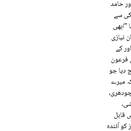
ا اور حامد
رکی سے
 ”ابھی
ن نیازی
ور کے
س فرعون
 دیا جو
ہ میرے
چودھری،
شی،
س قابل
کو آئندہ