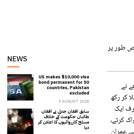
اص طور پر
NEWS
US makes $10,000 visa
bond permanent for 50
ے نے
countries, Pakistan
excluded
ا کر رکھ
5 AUGUST 2026
صرف ایک
سابق افغان جنرل نے افغان
طالبان حکومت کے خلاف
اک کرتے،
مسلح کارروائیوں کا اعلان کر
دیا
ے عمران