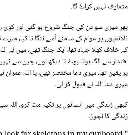
متعارف نہیں کراۓ گا۔
پھر میری سو دن کی جنگ شروع ہو گئی اور کوئ را
نالائقیوں پر عوام کے سامنے اُسے ننگا نا کیا، م
کے خلاف کھلا جہاد تھا، ایک جنگ تھی، میں نے الل
اقتدار سے الگ ہوتا ہوۓ نا دیکھ لوں، چین سے نہیں
پر یقین تھا، میری دعا مختصر تھی، یا اللہ عمران 
میری دعا اللہ نے قبول کر لی۔
کبھی زندگی میں انسانوں پر تکیہ مت کرو، اللہ سے 
زندگی کا نچوڑ۔
‏”o look for skeletons in my cupboard