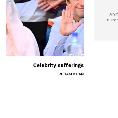
Ahma
numbe
Celebrity sufferings
REHAM KHAN