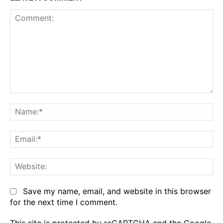
Comment:
Na
Em
We
Save my name, email, and website in this browser
for the next time I comment.
This site is protected by reCAPTCHA and the Google