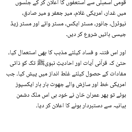
قومی اسمبلی سے استعفوں کا اعلان کر کے جلسوں
میں غدار، امریکی غلام، میر جعفر و میر صادق،
نیوٹرل، جانور، مسٹر ایکس، مسٹر وائے اور مسٹر زیڈ
جیسی باتیں شروع کر دیں۔
اور اس فتنہ و فساد کیلئے مذہب کا بھی استعمال کیا،
حتیٰ کہ قرآنی آیات اور احادیثِ نبویﷺ تک کو ذاتی
مفادات کے حصول کیلئے غلط انداز میں پیش کیا۔ جب
امریکی خط اور سازش والے جھوٹ بار بار ایکسپوز
ہوئے تو پھر عمران خان نے خود ہی اس ملک دشمن
بیانیہ سے دستبردار ہونے کا اعلان کر دیا۔