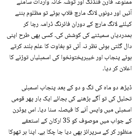
ممنوعہ فارن فنڈنگ اور توشہ خانہ واردات سامنے
آئیں اور دونوں لانگ مارچ فلاپ ہوئے تو مظلوم بننے
کیلئے لانگ مارچ کے دوران فائرنگ ڈرامہ رچا کر
ہمدردیاں سمیٹنے کی کوشش کی۔ کسی بھی طرح اپنی
دال گلتی ہوئی نظر نہ آئی تو بغاوت کا علم بلند کرتے
ہوئے پنجاب اور خیبرپختونخوا کی اسمبلیاں توڑنے کا
اعلان کر دیا۔
ڈیڑھ دو ماہ کی تگ و دو کے بعد پنجاب اسمبلی
تحلیل کی تو آگے بڑھنے کی بجائے ایک بار پھر قومی
اسمبلی میں واپس آنے کا فیصلہ سنا دیا۔ اس یوٹرن
کے جواب میں موصوف کو 35 ارکان کے استعفے
منظور کر کے سرپرائز بھی دیا جا چکا ہے۔ اپنا ہر تھوکا