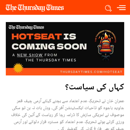
کہاں کی سیاست؟
عمران خان نے تحریکِ عدم اعتماد سے بچنے کیلئے آرمی چیف قمر
جاوید باجوہ کو تاحیات ایکسٹینشن آفر کی، وہاں بات نہ بن تو سکی
موصوف نے امریکی سازش کا ڈرامہ رچا کر ریاست کے آئین کی خلاف
ورزی کرتے ہوئے تحریکِ عدم اعتماد کو مسترد قرار دلوانے اور آرمی
چیف کو بھی فارغ کرنے کی کوشش کی۔