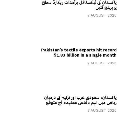
پاکستان کی ٹیکسٹائل برآمدات ریکارڈ سطح
پر پہنچ گئیں
7 AUGUST 2026
Pakistan’s textile exports hit record
$1.83 billion in a single month
7 AUGUST 2026
پاکستان، سعودی عرب اور ترکیہ کے درمیان
ریاض میں اہم دفاعی معاہدہ آج متوقع
7 AUGUST 2026