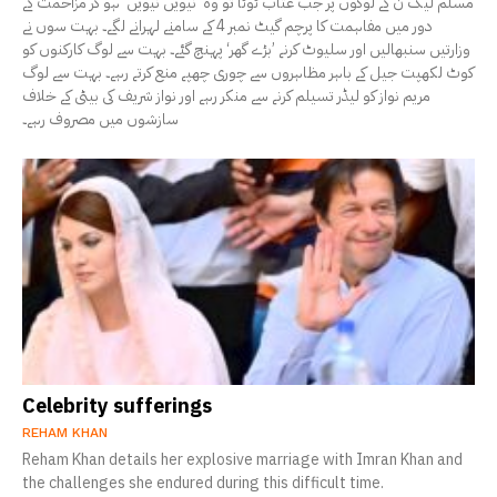
مسلم لیگ ن کے لوگوں پر جب عتاب ٹوٹا تو وہ ’نیویں نیویں‘ ہو کر مزاحمت کے
دور میں مفاہمت کا پرچم گیٹ نمبر 4 کے سامنے لہرانے لگے۔ بہت سوں نے
وزارتیں سنبھالیں اور سلیوٹ کرنے ’بڑے گھر‘ پہنچ گئے۔ بہت سے لوگ کارکنوں کو
کوٹ لکھپت جیل کے باہر مظاہروں سے چوری چھپے منع کرتے رہے۔ بہت سے لوگ
مریم نواز کو لیڈر تسیلم کرنے سے منکر رہے اور نواز شریف کی بیٹی کے خلاف
سازشوں میں مصروف رہے۔
Celebrity sufferings
REHAM KHAN
Reham Khan details her explosive marriage with Imran Khan and
the challenges she endured during this difficult time.