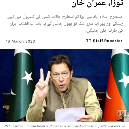
توڑا، عمران خان
جسطرح اسلام آباد میں ہوا تو اسطرح حالات کسی کے کنٹرول میں نہیں
رہینگے اور پھر آپ سری لنکا کو بھول جائیں گے یہ بات اب انقلاب ایران
کی طرف چلی جائیگی۔
TT Staff Reporter
19 March 2023
PTI chairman Imran Khan is shown in a recorded address to party workers. —